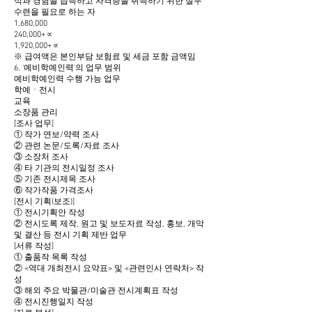
식과 경험을 습득하고 자격증을 취득하기 위한 실무
수련을 필요로 하는 자
1,680,000
240,000+∝
1,920,000+∝
※ 급여액은 본인부담 보험료 및 세금 포함 금액임
6. '예비학예인력'의 업무 범위
예비학예인력 수행 가능 업무
학예ㆍ전시
교육
소장품 관리
[조사 업무]
① 작가 연보/약력 조사
② 관련 논문/도록/자료 조사
③ 소장처 조사
④ 타 기관의 전시일정 조사
⑤ 기존 전시제목 조사
⑥ 작가작품 가격조사
[전시 기획(보조)]
① 전시기획안 작성
② 전시도록 제작, 원고 및 보도자료 작성, 홍보, 개막
및 결산 등 전시 기획 제반 업무
[서류 작성]
① 출품작 목록 작성
② <역대 개최전시 요약표> 및 <관련인사 연락처> 작
성
③ 해외 주요 박물관/미술관 전시계획표 작성
④ 전시진행일지 작성