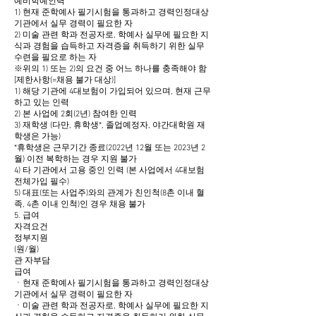
예비학예인력
1) 현재 준학예사 필기시험을 통과하고 경력인정대상
기관에서 실무 경력이 필요한 자
2) 미술 관련 학과 전공자로, 학예사 실무에 필요한 지
식과 경험을 습득하고 자격증을 취득하기 위한 실무
수련을 필요로 하는 자
※위의 1) 또는 2)의 요건 중 어느 하나를 충족해야 함
[제한사항(=채용 불가 대상)]
1) 해당 기관에 4대보험이 가입되어 있으며, 현재 근무
하고 있는 인력
2) 본 사업에 2회(2년) 참여한 인력
3) 재학생 (다만, 휴학생*, 졸업예정자, 야간대학원 재
학생은 가능)
*휴학생은 근무기간 종료(2022년 12월 또는 2023년 2
월) 이전 복학하는 경우 지원 불가
4) 타 기관에서 고용 중인 인력 (본 사업에서 4대보험
전체가입 필수)
5) 대표(또는 사업주)와의 관계가 친인척(8촌 이내 혈
족, 4촌 이내 인척)인 경우 채용 불가
5. 급여
자격요건
정부지원
(원/월)
관 자부담
급여
ㆍ현재 준학예사 필기시험을 통과하고 경력인정대상
기관에서 실무 경력이 필요한 자
ㆍ미술 관련 학과 전공자로, 학예사 실무에 필요한 지