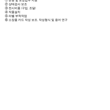
① 운송 및 포장업무 지원
② 상태검사 보조
③ 전시비품 (구입, 조달)
④ 작품설치
⑤ 라벨 부착작업
⑥ 소장품 카드 작성 보조, 작성형식 및 용어 연구
7. 전형방법
(1) 서류제출
○ 제출기한 : 2020년 2월 23일 오후 6시까지
○ 제출방법 : 이메일
kwonsjj12@naver.com
○ 제출서류
- 예비학예인력 지원서(자기소개서 및 개인정보활용
동의서 포함, 지원자 작성양 식)
- 최종학교 졸업증명서 1부
- 최종학교 성적증명서 1부
- 경력증명서(기관 발행) 각 1부씩(해당자에 한함)
- 자격증 사본 1부씩(해당자에 한함)
(2) 면접
○ 면접 대상자 통보 및 일정 등 :미술관 개별 확정
○ 추후 지원서에 기재한 내용 중 증명할 수 없거나 허
위가 있을 경우에는 합격이 취소됨
8. 별첨 (다운로드) - 예비학예인력 지원서(자기소개서
및 개인정보활용동의서 포함, 지원자 작성양식)
문의 사항-
031-323-1968
주소 경기도 용인시 처인구이동읍 이원로 244