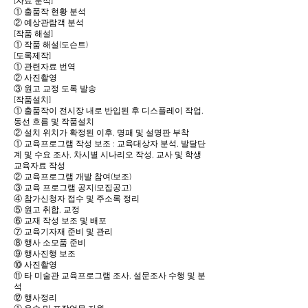
[자료 분석]
① 출품작 현황 분석
② 예상관람객 분석
[작품 해설]
① 작품 해설(도슨트)
[도록제작]
① 관련자료 번역
② 사진촬영
③ 원고 교정 도록 발송
[작품설치]
① 출품작이 전시장 내로 반입된 후 디스플레이 작업,
동선 흐름 및 작품설치
② 설치 위치가 확정된 이후, 명패 및 설명판 부착
① 교육프로그램 작성 보조 : 교육대상자 분석, 발달단
계 및 수요 조사, 차시별 시나리오 작성, 교사 및 학생
교육자료 작성
② 교육프로그램 개발 참여(보조)
③ 교육 프로그램 공지(모집공고)
④ 참가신청자 접수 및 주소록 정리
⑤ 원고 취합, 교정
⑥ 교재 작성 보조 및 배포
⑦ 교육기자재 준비 및 관리
⑧ 행사 소모품 준비
⑨ 행사진행 보조
⑩ 사진촬영
⑪ 타 미술관 교육프로그램 조사, 설문조사 수행 및 분
석
⑫ 행사정리